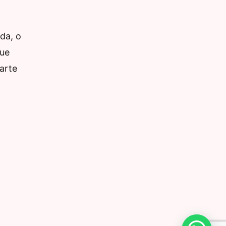
da, o
que
arte