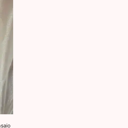
nsaio